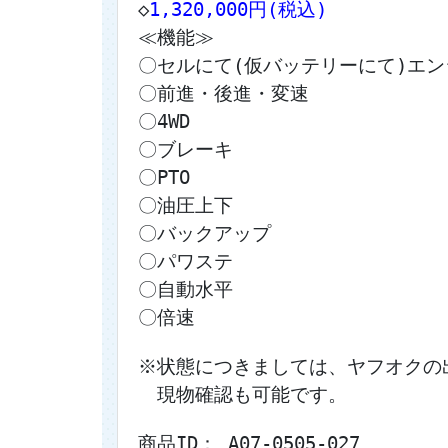
◇
1,320,000円(税込)
≪機能≫
〇セルにて(仮バッテリーにて)エ
〇前進・後進・変速
〇4WD
〇ブレーキ
〇PTO
〇油圧上下
〇バックアップ
〇パワステ
〇自動水平
〇倍速
※状態につきましては、ヤフオクの
　現物確認も可能です。
商品ID： A07-0505-027