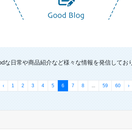
odな日常や商品紹介など様々な情報を発信して
‹
1
2
3
4
5
6
7
8
...
59
60
›