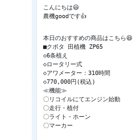
こんにちは😃
農機goodです👍
本日のおすすめの商品はこちら😆
■クボタ 田植機 ZP65
◇6条植え
◇ロータリー式
◇アワメーター：310時間
◇770,000円(税込)
≪機能≫
〇リコイルにてエンジン始動
〇走行・植付
〇ライト・ホーン
〇マーカー