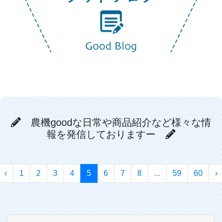
農機goodな日常や商品紹介など様々な情
報を発信しておりますー
‹
1
2
3
4
5
6
7
8
...
59
60
›