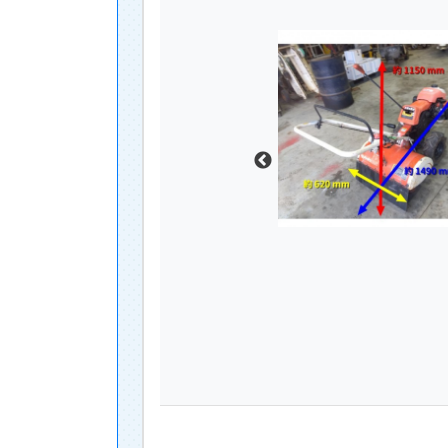
コメント：
値下げ交渉可能 クボタ ミニ耕うん機 T
商品発送元住所：宮崎県 都城市
商品の状態：やや傷や汚れあり