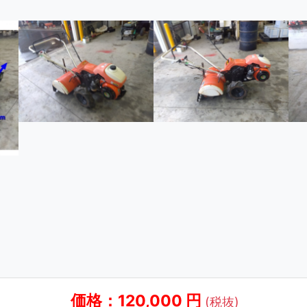
価格：120,000 円
(税抜)
R600 管理機 耕運機 家庭菜園 畑 ガソリン リコイル 農機具 