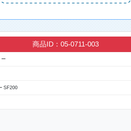
商品ID：05-0711-003
リー
SF200