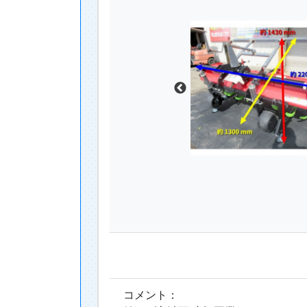
コメント：
値下げ交渉可 小橋工業 ハイパーロータリ
商品発送元住所：大分県 宇佐市
商品の状態：目立った傷や汚れなし
「お問い合