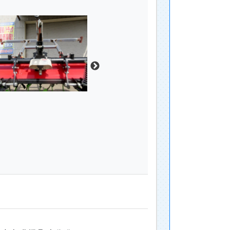
 中古 農機具 大分発
わせできます。
さい。