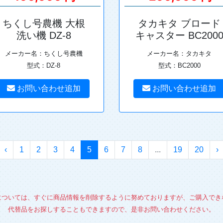
ちくし号農機 大根
タカキタ ブロード
洗い機 DZ-8
キャスター BC200
メーカー名：ちくし号農機
メーカー名：タカキタ
型式：DZ-8
型式：BC2000
お問い合わせ追加
お問い合わせ追加
‹
1
2
3
4
5
6
7
8
...
19
20
›
については、すぐに商品情報を削除するように努めておりますが、ご購入でき
代替品をお探しすることもできますので、是非お問い合わせください。