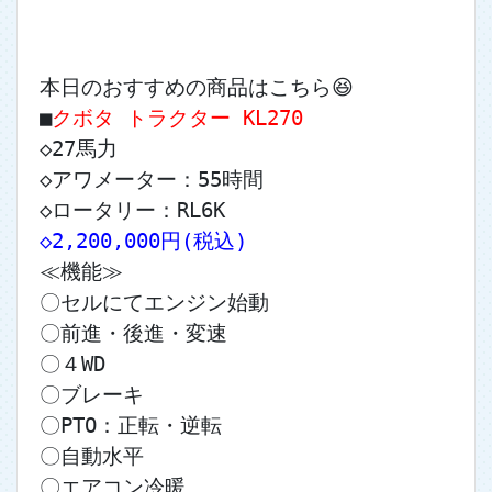
本日のおすすめの商品はこちら😆
■
クボタ トラクター KL270
◇27馬力
◇アワメーター：55時間
◇ロータリー：RL6K
◇2,200,000円(税込)
≪機能≫
〇セルにてエンジン始動
〇前進・後進・変速
〇４WD
〇ブレーキ
〇PTO：正転・逆転
〇自動水平
〇エアコン冷暖