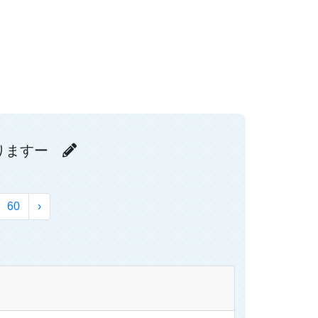
おりますー
60
›