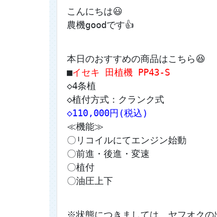
こんにちは😃
農機goodです👍
本日のおすすめの商品はこちら😆
■
イセキ 田植機 PP43-S
◇4条植
◇植付方式：クランク式
◇110,000円(税込)
≪機能≫
〇リコイルにてエンジン始動
〇前進・後進・変速
〇植付
〇油圧上下
※状態につきましては、ヤフオクの